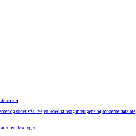
 dine data
emer og siloer står i vejen. Med kunstig intelligens og moderne datai
ører nye løsninger