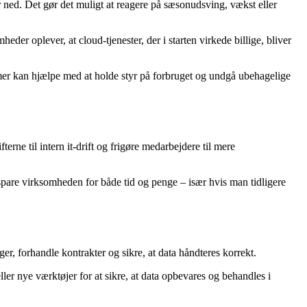
er ned. Det gør det muligt at reagere på sæsonudsving, vækst eller
er oplever, at cloud-tjenester, der i starten virkede billige, bliver
rmer kan hjælpe med at holde styr på forbruget og undgå ubehagelige
erne til intern it-drift og frigøre medarbejdere til mere
spare virksomheden for både tid og penge – især hvis man tidligere
er, forhandle kontrakter og sikre, at data håndteres korrekt.
 nye værktøjer for at sikre, at data opbevares og behandles i