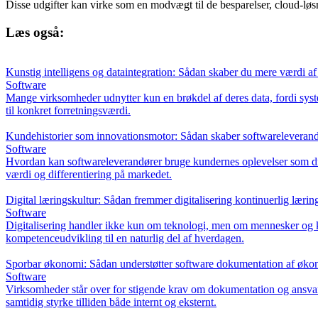
Disse udgifter kan virke som en modvægt til de besparelser, cloud-løsni
Læs også:
Kunstig intelligens og dataintegration: Sådan skaber du mere værdi af
Software
Mange virksomheder udnytter kun en brøkdel af deres data, fordi syst
til konkret forretningsværdi.
Kundehistorier som innovationsmotor: Sådan skaber softwareleverand
Software
Hvordan kan softwareleverandører bruge kundernes oplevelser som driv
værdi og differentiering på markedet.
Digital læringskultur: Sådan fremmer digitalisering kontinuerlig lærin
Software
Digitalisering handler ikke kun om teknologi, men om mennesker og ku
kompetenceudvikling til en naturlig del af hverdagen.
Sporbar økonomi: Sådan understøtter software dokumentation af øko
Software
Virksomheder står over for stigende krav om dokumentation og ansvar
samtidig styrke tilliden både internt og eksternt.