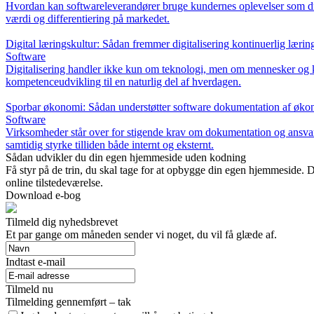
Hvordan kan softwareleverandører bruge kundernes oplevelser som driv
værdi og differentiering på markedet.
Digital læringskultur: Sådan fremmer digitalisering kontinuerlig lærin
Software
Digitalisering handler ikke kun om teknologi, men om mennesker og ku
kompetenceudvikling til en naturlig del af hverdagen.
Sporbar økonomi: Sådan understøtter software dokumentation af øko
Software
Virksomheder står over for stigende krav om dokumentation og ansvar
samtidig styrke tilliden både internt og eksternt.
Sådan udvikler du din egen hjemmeside uden kodning
Få styr på de trin, du skal tage for at opbygge din egen hjemmeside. 
online tilstedeværelse.
Download e-bog
Tilmeld dig nyhedsbrevet
Et par gange om måneden sender vi noget, du vil få glæde af.
Indtast e-mail
Tilmeld nu
Tilmelding gennemført – tak