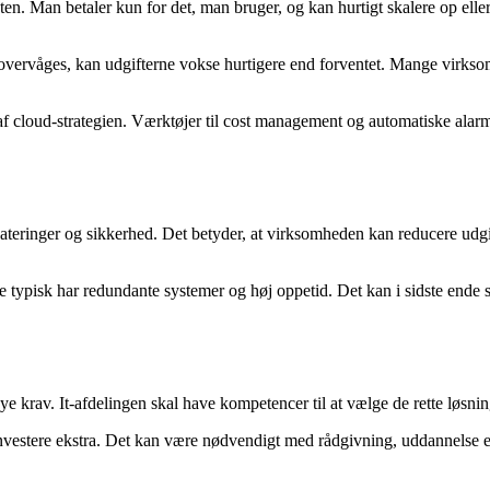
eten. Man betaler kun for det, man bruger, og kan hurtigt skalere op ell
vervåges, kan udgifterne vokse hurtigere end forventet. Mange virksomhed
 af cloud-strategien. Værktøjer til cost management og automatiske ala
dateringer og sikkerhed. Det betyder, at virksomheden kan reducere udgift
 typisk har redundante systemer og høj oppetid. Det kan i sidste ende 
e krav. It-afdelingen skal have kompetencer til at vælge de rette løsning
stere ekstra. Det kan være nødvendigt med rådgivning, uddannelse eller