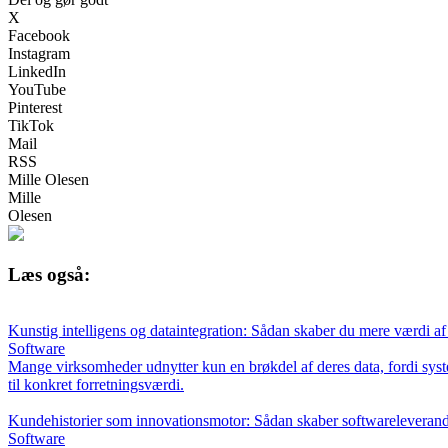
X
Facebook
Instagram
LinkedIn
YouTube
Pinterest
TikTok
Mail
RSS
Mille Olesen
Mille
Olesen
Læs også:
Kunstig intelligens og dataintegration: Sådan skaber du mere værdi af
Software
Mange virksomheder udnytter kun en brøkdel af deres data, fordi syst
til konkret forretningsværdi.
Kundehistorier som innovationsmotor: Sådan skaber softwareleverand
Software