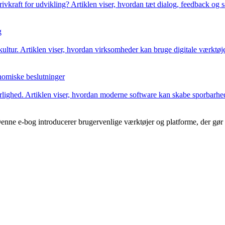
kraft for udvikling? Artiklen viser, hvordan tæt dialog, feedback og s
g
ltur. Artiklen viser, hvordan virksomheder kan bruge digitale værktøjer
nomiske beslutninger
lighed. Artiklen viser, hvordan moderne software kan skabe sporbarhed
Denne e-bog introducerer brugervenlige værktøjer og platforme, der gør d