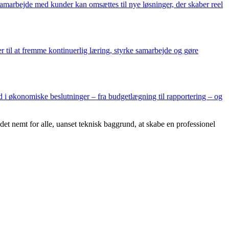
amarbejde med kunder kan omsættes til nye løsninger, der skaber reel
 til at fremme kontinuerlig læring, styrke samarbejde og gøre
 i økonomiske beslutninger – fra budgetlægning til rapportering – og
et nemt for alle, uanset teknisk baggrund, at skabe en professionel