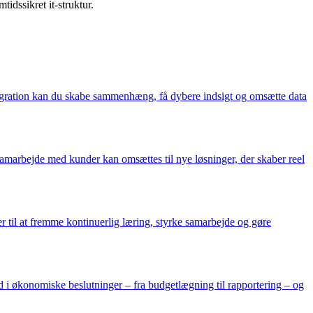
idssikret it-struktur.
ntegration kan du skabe sammenhæng, få dybere indsigt og omsætte data
amarbejde med kunder kan omsættes til nye løsninger, der skaber reel
 til at fremme kontinuerlig læring, styrke samarbejde og gøre
 i økonomiske beslutninger – fra budgetlægning til rapportering – og