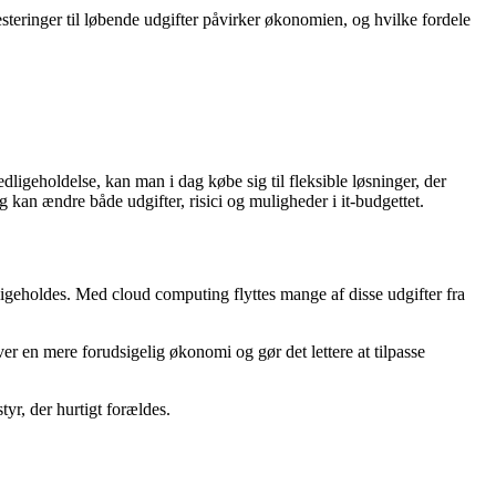
teringer til løbende udgifter påvirker økonomien, og hvilke fordele
igeholdelse, kan man i dag købe sig til fleksible løsninger, der
an ændre både udgifter, risici og muligheder i it-budgettet.
dligeholdes. Med cloud computing flyttes mange af disse udgifter fra
ver en mere forudsigelig økonomi og gør det lettere at tilpasse
yr, der hurtigt forældes.