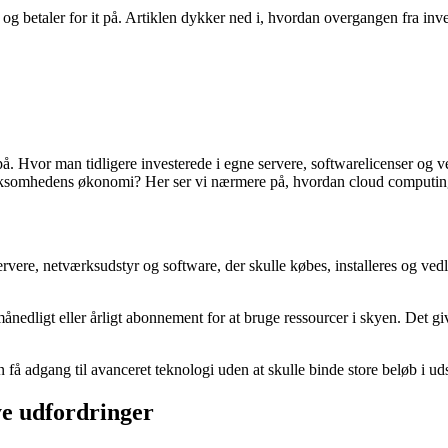
betaler for it på. Artiklen dykker ned i, hvordan overgangen fra inves
 Hvor man tidligere investerede i egne servere, softwarelicenser og vedl
rksomhedens økonomi? Her ser vi nærmere på, hvordan cloud computing k
ervere, netværksudstyr og software, der skulle købes, installeres og ve
ånedligt eller årligt abonnement for at bruge ressourcer i skyen. Det gi
 adgang til avanceret teknologi uden at skulle binde store beløb i udst
ye udfordringer