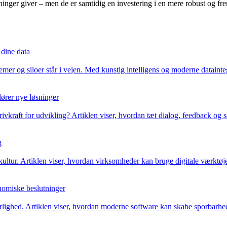
nger giver – men de er samtidig en investering i en mere robust og fremt
 dine data
emer og siloer står i vejen. Med kunstig intelligens og moderne datai
ører nye løsninger
kraft for udvikling? Artiklen viser, hvordan tæt dialog, feedback og s
g
ltur. Artiklen viser, hvordan virksomheder kan bruge digitale værktøjer
nomiske beslutninger
lighed. Artiklen viser, hvordan moderne software kan skabe sporbarhed