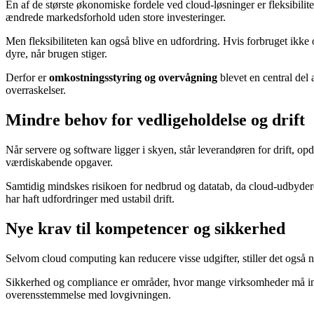
En af de største økonomiske fordele ved cloud-løsninger er fleksibilit
ændrede markedsforhold uden store investeringer.
Men fleksibiliteten kan også blive en udfordring. Hvis forbruget ikke o
dyre, når brugen stiger.
Derfor er
omkostningsstyring og overvågning
blevet en central del
overraskelser.
Mindre behov for vedligeholdelse og drift
Når servere og software ligger i skyen, står leverandøren for drift, op
værdiskabende opgaver.
Samtidig mindskes risikoen for nedbrud og datatab, da cloud-udbydere
har haft udfordringer med ustabil drift.
Nye krav til kompetencer og sikkerhed
Selvom cloud computing kan reducere visse udgifter, stiller det også ny
Sikkerhed og compliance er områder, hvor mange virksomheder må inve
overensstemmelse med lovgivningen.