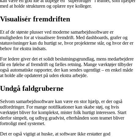
kan være en god idé at udpege en “superbruger” i teamet, som hjælper
med at holde strukturen og oplære nye kolleger.
Visualisér fremdriften
Et af de største plusser ved moderne samarbejdssoftware er
muligheden for at visualisere fremdrift. Med dashboards, grafer og
statusvisninger kan du hurtigt se, hvor projekterne står, og hvor der er
behov for ekstra indsats.
For ledere giver det et solidt beslutningsgrundlag, mens medarbejdere
får en følelse af fremdrift og fælles retning. Mange værktøjer tilbyder
også automatiske rapporter, der kan sendes ugentligt – en enkel måde
at holde alle opdateret på uden ekstra arbejde.
Undgå faldgruberne
Selvom samarbejdssoftware kan være en stor hjælp, er der også
udfordringer. For mange notifikationer kan skabe støj, og hvis
værktøjet bliver for komplekst, mister folk hurtigt interessen. Start
derfor simpelt, og udbyg gradvist, efterhånden som teamet bliver
fortroligt med systemet.
Det er også vigtigt at huske, at software ikke erstatter god