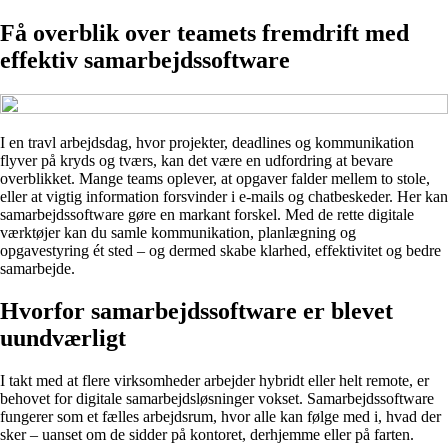
Få overblik over teamets fremdrift med
effektiv samarbejdssoftware
I en travl arbejdsdag, hvor projekter, deadlines og kommunikation
flyver på kryds og tværs, kan det være en udfordring at bevare
overblikket. Mange teams oplever, at opgaver falder mellem to stole,
eller at vigtig information forsvinder i e-mails og chatbeskeder. Her kan
samarbejdssoftware gøre en markant forskel. Med de rette digitale
værktøjer kan du samle kommunikation, planlægning og
opgavestyring ét sted – og dermed skabe klarhed, effektivitet og bedre
samarbejde.
Hvorfor samarbejdssoftware er blevet
uundværligt
I takt med at flere virksomheder arbejder hybridt eller helt remote, er
behovet for digitale samarbejdsløsninger vokset. Samarbejdssoftware
fungerer som et fælles arbejdsrum, hvor alle kan følge med i, hvad der
sker – uanset om de sidder på kontoret, derhjemme eller på farten.