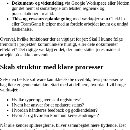
Dokument- og videndeling
via Google Workspace eller Notion
gør det nemt at samarbejde om tekster, regneark og
præsentationer i realtid.
Tids- og ressourceplanlægning
med værktøjer som ClickUp
eller TeamGantt hjælper med at fordele arbejdet jævnt og undgå
flaskehalse.
Overvej, hvilke funktioner der er vigtigst for jer: Skal I kunne følge
fremdrift i projekter, kommunikere hurtigt, eller dele dokumenter
effektivt? Det rigtige værktøj er det, der understøtter jeres måde at
arbejde på – ikke omvendt.
Skab struktur med klare processer
Selv den bedste software kan ikke skabe overblik, hvis processerne
bag ikke er gennemtænkte. Start med at definere, hvordan I vil bruge
værktøjet:
Hvilke typer opgaver skal registreres?
Hvem har ansvar for at opdatere status?
Hvordan håndteres feedback og godkendelser?
Hvornår og hvordan kommunikeres ændringer?
Når alle kender spillereglerne, bliver samarbejdet mere flydende. Det