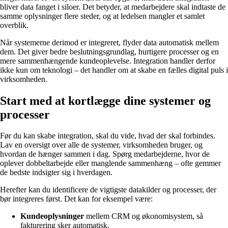
bliver data fanget i siloer. Det betyder, at medarbejdere skal indtaste de
samme oplysninger flere steder, og at ledelsen mangler et samlet
overblik.
Når systemerne derimod er integreret, flyder data automatisk mellem
dem. Det giver bedre beslutningsgrundlag, hurtigere processer og en
mere sammenhængende kundeoplevelse. Integration handler derfor
ikke kun om teknologi – det handler om at skabe en fælles digital puls i
virksomheden.
Start med at kortlægge dine systemer og
processer
Før du kan skabe integration, skal du vide, hvad der skal forbindes.
Lav en oversigt over alle de systemer, virksomheden bruger, og
hvordan de hænger sammen i dag. Spørg medarbejderne, hvor de
oplever dobbeltarbejde eller manglende sammenhæng – ofte gemmer
de bedste indsigter sig i hverdagen.
Herefter kan du identificere de vigtigste datakilder og processer, der
bør integreres først. Det kan for eksempel være:
Kundeoplysninger
mellem CRM og økonomisystem, så
fakturering sker automatisk.