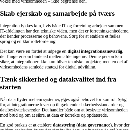
vokse med virksomheden – ikke begrænse den.
Skab ejerskab og samarbejde på tværs
Integration lykkes kun, hvis både IT og forretning arbejder sammen.
IT-afdelingen har den tekniske viden, men det er forretningsenhederne,
der kender processerne og behovene. Sørg for at etablere et fælles
sprog og en klar rollefordeling.
Det kan være en fordel at udpege en
digital integrationsansvarlig
,
der fungerer som bindeled mellem afdelingerne. Denne person kan
sikre, at integrationer ikke kun bliver tekniske projekter, men en del af
virksomhedens samlede strategi for digital udvikling.
Tænk sikkerhed og datakvalitet ind fra
starten
Når data flyder mellem systemer, øges også behovet for kontrol. Sørg
for, at integrationerne lever op til gældende sikkerhedsstandarder og
databeskyttelsesregler. Det handler både om at beskytte virksomheden
mod brud og om at sikre, at data er korrekte og opdaterede.
En god praksis er at etablere
datastyring (data governance)
, hvor der