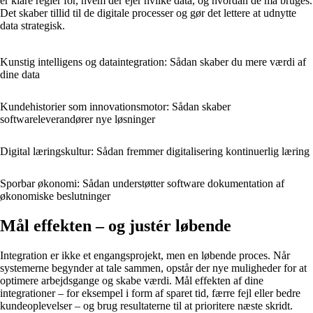
er klare regler for, hvem der ejer hvilke data, og hvordan de må bruges.
Det skaber tillid til de digitale processer og gør det lettere at udnytte
data strategisk.
Kunstig intelligens og dataintegration: Sådan skaber du mere værdi af
dine data
Kundehistorier som innovationsmotor: Sådan skaber
softwareleverandører nye løsninger
Digital læringskultur: Sådan fremmer digitalisering kontinuerlig læring
Sporbar økonomi: Sådan understøtter software dokumentation af
økonomiske beslutninger
Mål effekten – og justér løbende
Integration er ikke et engangsprojekt, men en løbende proces. Når
systemerne begynder at tale sammen, opstår der nye muligheder for at
optimere arbejdsgange og skabe værdi. Mål effekten af dine
integrationer – for eksempel i form af sparet tid, færre fejl eller bedre
kundeoplevelser – og brug resultaterne til at prioritere næste skridt.