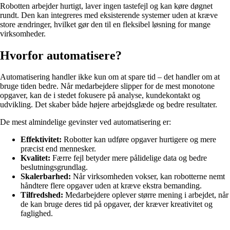
Robotten arbejder hurtigt, laver ingen tastefejl og kan køre døgnet
rundt. Den kan integreres med eksisterende systemer uden at kræve
store ændringer, hvilket gør den til en fleksibel løsning for mange
virksomheder.
Hvorfor automatisere?
Automatisering handler ikke kun om at spare tid – det handler om at
bruge tiden bedre. Når medarbejdere slipper for de mest monotone
opgaver, kan de i stedet fokusere på analyse, kundekontakt og
udvikling. Det skaber både højere arbejdsglæde og bedre resultater.
De mest almindelige gevinster ved automatisering er:
Effektivitet:
Robotter kan udføre opgaver hurtigere og mere
præcist end mennesker.
Kvalitet:
Færre fejl betyder mere pålidelige data og bedre
beslutningsgrundlag.
Skalerbarhed:
Når virksomheden vokser, kan robotterne nemt
håndtere flere opgaver uden at kræve ekstra bemanding.
Tilfredshed:
Medarbejdere oplever større mening i arbejdet, når
de kan bruge deres tid på opgaver, der kræver kreativitet og
faglighed.