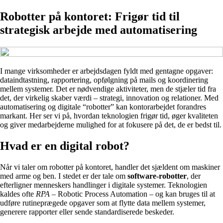
Robotter på kontoret: Frigør tid til
strategisk arbejde med automatisering
I mange virksomheder er arbejdsdagen fyldt med gentagne opgaver:
dataindtastning, rapportering, opfølgning på mails og koordinering
mellem systemer. Det er nødvendige aktiviteter, men de stjæler tid fra
det, der virkelig skaber værdi – strategi, innovation og relationer. Med
automatisering og digitale “robotter” kan kontorarbejdet forandres
markant. Her ser vi på, hvordan teknologien frigør tid, øger kvaliteten
og giver medarbejderne mulighed for at fokusere på det, de er bedst til.
Hvad er en digital robot?
Når vi taler om robotter på kontoret, handler det sjældent om maskiner
med arme og ben. I stedet er der tale om
software-robotter
, der
efterligner menneskers handlinger i digitale systemer. Teknologien
kaldes ofte
RPA
– Robotic Process Automation – og kan bruges til at
udføre rutineprægede opgaver som at flytte data mellem systemer,
generere rapporter eller sende standardiserede beskeder.