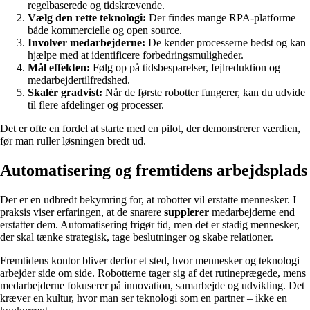
regelbaserede og tidskrævende.
Vælg den rette teknologi:
Der findes mange RPA-platforme –
både kommercielle og open source.
Involver medarbejderne:
De kender processerne bedst og kan
hjælpe med at identificere forbedringsmuligheder.
Mål effekten:
Følg op på tidsbesparelser, fejlreduktion og
medarbejdertilfredshed.
Skalér gradvist:
Når de første robotter fungerer, kan du udvide
til flere afdelinger og processer.
Det er ofte en fordel at starte med en pilot, der demonstrerer værdien,
før man ruller løsningen bredt ud.
Automatisering og fremtidens arbejdsplads
Der er en udbredt bekymring for, at robotter vil erstatte mennesker. I
praksis viser erfaringen, at de snarere
supplerer
medarbejderne end
erstatter dem. Automatisering frigør tid, men det er stadig mennesker,
der skal tænke strategisk, tage beslutninger og skabe relationer.
Fremtidens kontor bliver derfor et sted, hvor mennesker og teknologi
arbejder side om side. Robotterne tager sig af det rutineprægede, mens
medarbejderne fokuserer på innovation, samarbejde og udvikling. Det
kræver en kultur, hvor man ser teknologi som en partner – ikke en